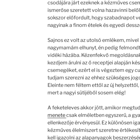
csodájára járt ezeknek a kézműves cse
ismerőse szeretett volna hazavinni belől
sokszor előfordult, hogy szabadnapot ve
nagyinak a finom ételek és egyedi dessz
Sajnos ez volt az utolsó emlékem, mivel
nagymamám elhunyt, én pedig felmondt
vidéki házába. Kézenfekvő megoldásnak 
kezdjem árulni az ő receptjei alapján ké
csemegéket, ezért el is végeztem egy c
tudjam szerezni az ehhez szükséges jog
Eleinte nem féltem ettől az új helyzettől,
mert a nagyi sütijéből sosem elég!
A feketeleves akkor jött, amikor megtu
menete
csak elméletben egyszerű, a gya
ellenkezője érvényesül. Ez különösen ig
kézműves élelmiszert szeretne értékesít
kell igazolni az alapanyagok beszerzésé