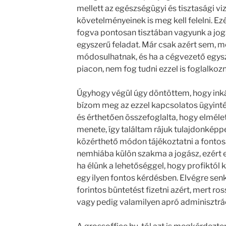
mellett az egészségügyi és tisztasági v
követelményeinek is meg kell felelni. Ez
fogva pontosan tisztában vagyunk a jog
egyszerű feladat. Már csak azért sem, m
módosulhatnak, és ha a cégvezető egys
piacon, nem fog tudni ezzel is foglalkozn
Úgyhogy végül úgy döntöttem, hogy inká
bízom meg az ezzel kapcsolatos ügyinté
és érthetően összefoglalta, hogy elmélet
menete, így találtam rájuk tulajdonképpen
közérthető módon tájékoztatni a fontos
nemhiába külön szakma a jogász, ezért 
ha élünk a lehetőséggel, hogy profiktól 
egy ilyen fontos kérdésben. Elvégre sen
forintos büntetést fizetni azért, mert ro
vagy pedig valamilyen apró adminisztrá