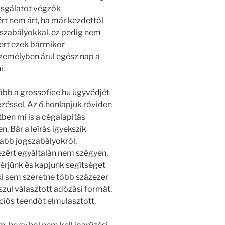
izsgálatot végzők
ért nem árt, ha már kezdettől
szabályokkal, ez pedig nem
ert ezek bármikor
zemélyben árul egész nap a
i.
bb a grossofice.hu ügyvédjét
zéssel. Az ő honlapjuk röviden
ben mi is a cégalapítás
. Bár a leírás igyekszik
abb jogszabályokról,
ezért egyáltalán nem szégyen,
kérjünk és kapjunk segítséget
ki sem szeretne több százezer
sszul választott adózási formát,
ciós teendőt elmulasztott.