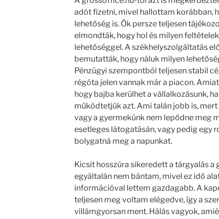
A grossoffice.hu-tól azt is megkérdeztem
adót fizetni, mivel hallottam korábban, 
lehetőség is. Ők persze teljesen tájékoz
elmondták, hogy hol és milyen feltételek 
lehetőséggel. A székhelyszolgáltatás előny
bemutatták, hogy náluk milyen lehetősége
Pénzügyi szempontból teljesen stabil cé
régóta jelen vannak már a piacon. Amiat
hogy bajba kerülhet a vállalkozásunk, h
működtetjük azt. Ami talán jobb is, mert
vagy a gyermekünk nem lepődne meg m
esetleges látogatásán, vagy pedig egy r
bolygatná meg a napunkat.
Kicsit hosszúra sikeredett a tárgyalás a 
egyáltalán nem bántam, mivel ez idő al
információval lettem gazdagabb. A kapot
teljesen meg voltam elégedve, így a sze
villámgyorsan ment. Hálás vagyok, amiér