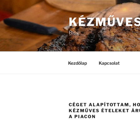
Tartalomhoz
KÉZMŰVES
Blog
Kezdőlap
Kapcsolat
CÉGET ALAPÍTOTTAM, H
KÉZMŰVES ÉTELEKET Á
A PIACON