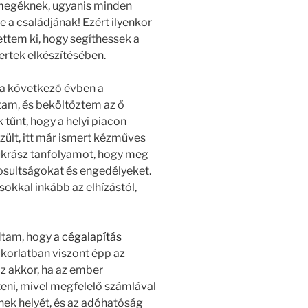
megéknek, ugyanis minden
e a családjának! Ezért ilyenkor
ttem ki, hogy segíthessek a
ertek elkészítésében.
 a következő évben a
am, és beköltöztem az ő
tűnt, hogy a helyi piacon
szült, itt már ismert kézműves
ukrász tanfolyamot, hogy meg
osultságokat és engedélyeket.
 sokkal inkább az elhízástól,
dtam, hogy
a cégalapítás
korlatban viszont épp az
az akkor, ha az ember
eni, mivel megfelelő számlával
nek helyét, és az adóhatóság