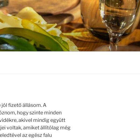
jól fizető állásom. A
kóznom, hogy szinte minden
ékre, akivel mindig együtt
ei voltak, amiket állítólag még
ledtével az egész falu