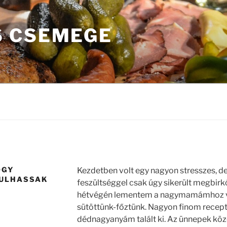
 CSEMEGE
OGY
Kezdetben volt egy nagyon stresszes, de 
RULHASSAK
feszültséggel csak úgy sikerült megbir
hétvégén lementem a nagymamámhoz vid
sütöttünk-főztünk. Nagyon finom receptj
dédnagyanyám talált ki. Az ünnepek köze