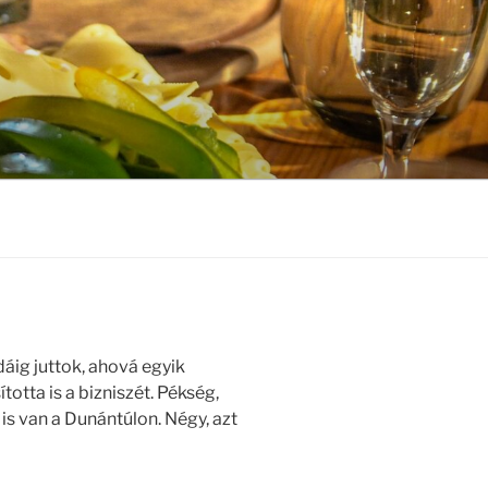
dáig juttok, ahová egyik
otta is a bizniszét. Pékség,
 is van a Dunántúlon. Négy, azt