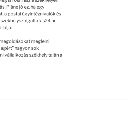
ég is róla, hisz a székhelyen
s. Pláne jó ez, ha egy
, a postai ügyintéznivalók és
szekhelyszolgaltatas24.hu
llalja.
s megoldásokat meglelni
agért” nagyon sok
i vállalkozás székhely talán a