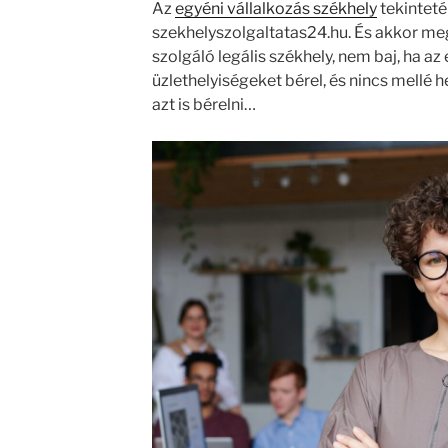
Az
egyéni vállalkozás székhely
tekinteté
szekhelyszolgaltatas24.hu. És akkor meg
szolgáló legális székhely, nem baj, ha az
üzlethelyiségeket bérel, és nincs mellé h
azt is bérelni…