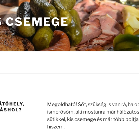
 CSEMEGE
ÁTÓHELY,
Megoldható! Sőt, szükség is van rá, ha o
MÁSHOL?
ismerősöm, aki mostanra már hálózatosít
sütikkel, kis csemege és már több boltja
hiszem.