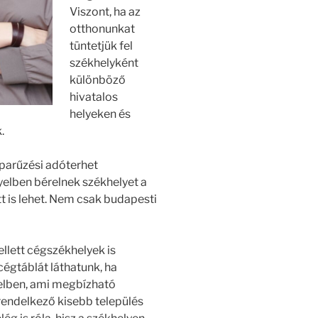
Viszont, ha az
otthonunkat
tüntetjük fel
székhelyként
különböző
hivatalos
helyeken és
.
iparűzési adóterhet
elben bérelnek székhelyet a
tt is lehet. Nem csak budapesti
llett cégszékhelyek is
cégtáblát láthatunk, ha
elben, ami megbízható
rendelkező kisebb település