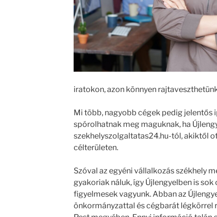
iratokon, azon könnyen rajtaveszthetünk
Mi több, nagyobb cégek pedig jelentős 
spórolhatnak meg maguknak, ha Újlengy
szekhelyszolgaltatas24.hu-tól, akiktől o
célterületen.
Szóval az egyéni vállalkozás székhely me
gyakoriak náluk, így Újlengyelben is sok 
figyelmesek vagyunk. Abban az Újlengy
önkormányzattal és cégbarát légkörrel 