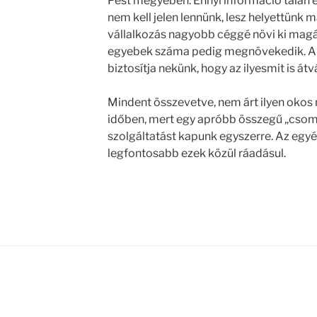
Pest megyében. Ennyi információ talán el
nem kell jelen lennünk, lesz helyettünk má
vállalkozás nagyobb céggé növi ki magát
egyebek száma pedig megnövekedik. A 
biztosítja nekünk, hogy az ilyesmit is átvá
Mindent összevetve, nem árt ilyen oko
időben, mert egy apróbb összegű „csom
szolgáltatást kapunk egyszerre. Az egyén
legfontosabb ezek közül ráadásul.