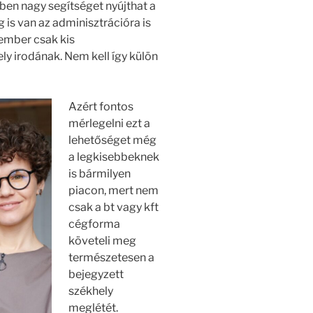
ben nagy segítséget nyújthat a
 is van az adminisztrációra is
 ember csak kis
ely irodának. Nem kell így külön
Azért fontos
mérlegelni ezt a
lehetőséget még
a legkisebbeknek
is bármilyen
piacon, mert nem
csak a bt vagy kft
cégforma
követeli meg
természetesen a
bejegyzett
székhely
meglétét.